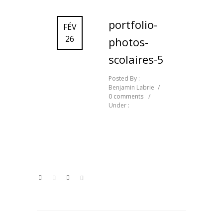
portfolio-
FÉV
26
photos-
scolaires-5
Posted By :
Benjamin Labrie
/
0 comments
/
Under :